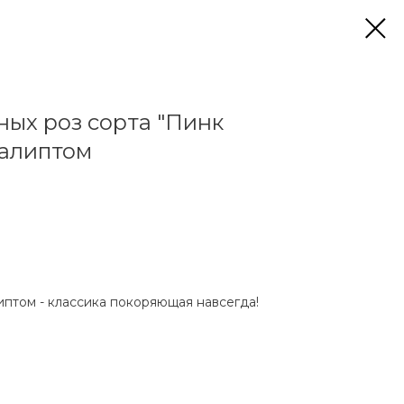
ных роз сорта "Пинк
калиптом
иптом - классика покоряющая навсегда!